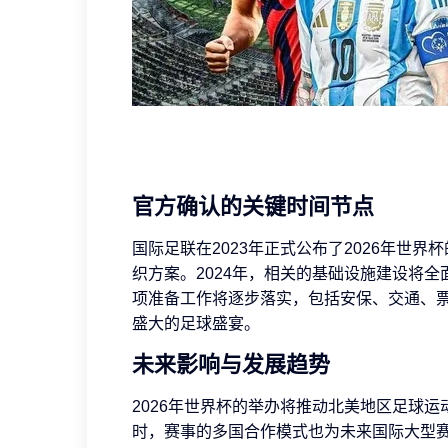
官方确认的关键时间节点
国际足联在2023年正式公布了2026年世
织方案。2024年，相关的基础设施建设将全
项准备工作将逐步落实，包括安保、交通、票
盛大的足球盛宴。
未来影响与发展趋势
2026年世界杯的举办将推动北美地区足球
时，赛事的多国合作模式也为未来国际大型