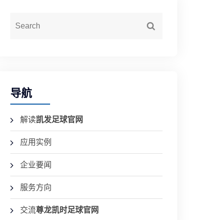
导航
解读
凯发足球官网
应用实例
企业要闻
服务方向
交流
尊龙凯时足球官网