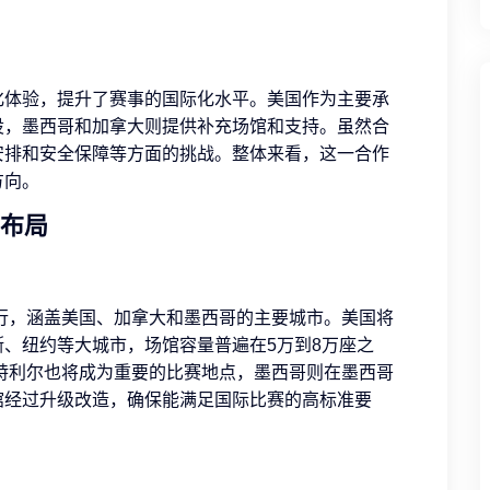
化体验，提升了赛事的国际化水平。美国作为主要承
设，墨西哥和加拿大则提供补充场馆和支持。虽然合
安排和安全保障等方面的挑战。整体来看，这一合作
方向。
馆布局
举行，涵盖美国、加拿大和墨西哥的主要城市。美国将
、纽约等大城市，场馆容量普遍在5万到8万座之
特利尔也将成为重要的比赛地点，墨西哥则在墨西哥
馆经过升级改造，确保能满足国际比赛的高标准要