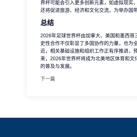
界杯可能会引入更多创新元素，如虚拟现实
还将促进旅游、经济和文化交流，为举办国
总结
2026年足球世界杯由加拿大、美国和墨西
史性合作不仅彰显了多国协作的力量，也为
近，相关基础设施和组织工作正有序推进，
来，2026年世界杯将成为北美地区体育和
的普及与发展。
下一篇