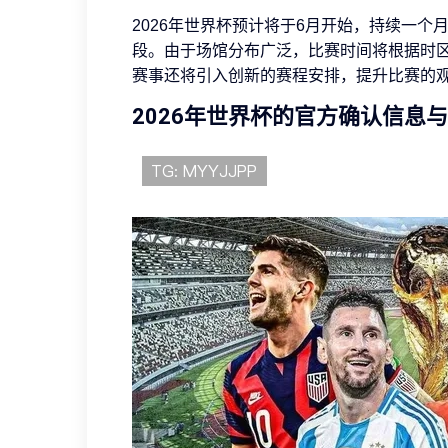
2026年世界杯预计将于6月开始，持续一
段。由于场馆分布广泛，比赛时间将根据时
赛事还将引入创新的赛程安排，提升比赛的
2026年世界杯的官方确认信息