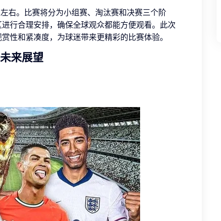
个月左右。比赛将分为小组赛、淘汰赛和决赛三个阶
区进行合理安排，确保全球观众都能方便观看。此次
观赏性和紧凑度，为球迷带来更精彩的比赛体验。
与未来展望