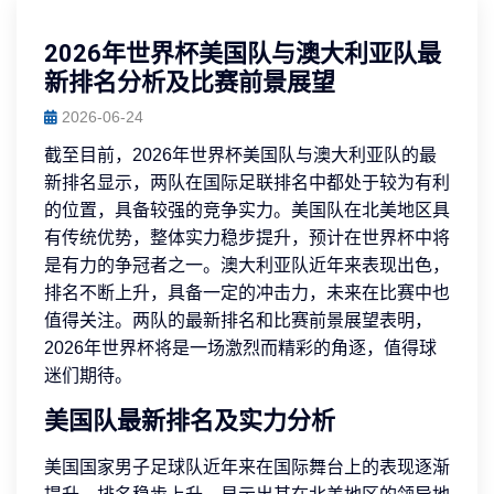
2026年世界杯美国队与澳大利亚队最
新排名分析及比赛前景展望
2026-06-24
截至目前，2026年世界杯美国队与澳大利亚队的最
新排名显示，两队在国际足联排名中都处于较为有利
的位置，具备较强的竞争实力。美国队在北美地区具
有传统优势，整体实力稳步提升，预计在世界杯中将
是有力的争冠者之一。澳大利亚队近年来表现出色，
排名不断上升，具备一定的冲击力，未来在比赛中也
值得关注。两队的最新排名和比赛前景展望表明，
2026年世界杯将是一场激烈而精彩的角逐，值得球
迷们期待。
美国队最新排名及实力分析
美国国家男子足球队近年来在国际舞台上的表现逐渐