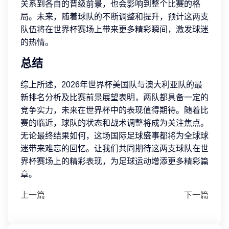
关系到各自的晋级前景，也会影响到整个比赛的格
局。未来，随着球队的不断调整和提升，预计这两支
队伍将在世界杯赛场上带来更多精彩瞬间，激发球迷
的热情。
总结
综上所述，2026年世界杯美国队与澳大利亚队的最
新排名分析及比赛前景展望表明，两队都具备一定的
竞争实力，未来在世界杯中的表现值得期待。随着比
赛的临近，球队的状态和战术调整将成为关注焦点。
无论最终结果如何，这场国际足球盛事都将为全球球
迷带来难忘的回忆。让我们共同期待这两支球队在世
界杯赛场上的精彩表现，为足球运动增添更多精彩篇
章。
上一篇
下一篇