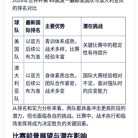
2026年世界杯美
k8凯发一触即发
国队与澳大利亚队
的排名对比
球
最新国
主要优势
潜在挑战
队
际排名
美
以官方
青训体系成熟，
关键比赛中的稳定
国
后续公
战术多样，比赛
性有待提升
队
布为准
经验丰富
澳
大
以官方
身体素质出色，
国际大赛经验相对
利
后续公
团队合作紧密，
不足，面对强队时
亚
布为准
战术多变
的应变能力
队
从排名和实力分析来看，两队都具备冲击更高阶段的
潜力，但也面临各自的挑战。比赛中，战术执行和临
场发挥将成为决定胜负的关键因素。
比赛前景展望与潜在影响