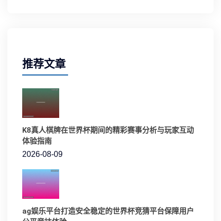
推荐文章
K8真人棋牌在世界杯期间的精彩赛事分析与玩家互动
体验指南
2026-08-09
ag娱乐平台打造安全稳定的世界杯竞猜平台保障用户