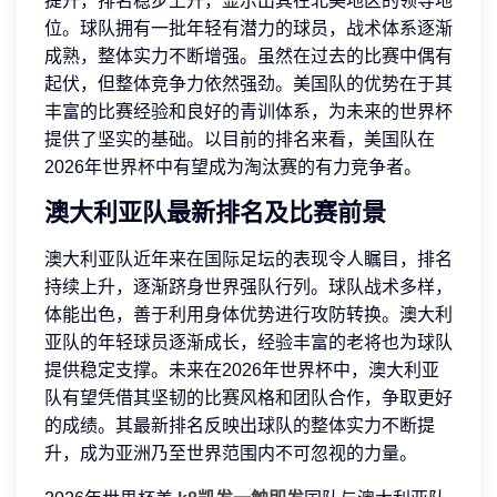
提升，排名稳步上升，显示出其在北美地区的领导地
位。球队拥有一批年轻有潜力的球员，战术体系逐渐
成熟，整体实力不断增强。虽然在过去的比赛中偶有
起伏，但整体竞争力依然强劲。美国队的优势在于其
丰富的比赛经验和良好的青训体系，为未来的世界杯
提供了坚实的基础。以目前的排名来看，美国队在
2026年世界杯中有望成为淘汰赛的有力竞争者。
澳大利亚队最新排名及比赛前景
澳大利亚队近年来在国际足坛的表现令人瞩目，排名
持续上升，逐渐跻身世界强队行列。球队战术多样，
体能出色，善于利用身体优势进行攻防转换。澳大利
亚队的年轻球员逐渐成长，经验丰富的老将也为球队
提供稳定支撑。未来在2026年世界杯中，澳大利亚
队有望凭借其坚韧的比赛风格和团队合作，争取更好
的成绩。其最新排名反映出球队的整体实力不断提
升，成为亚洲乃至世界范围内不可忽视的力量。