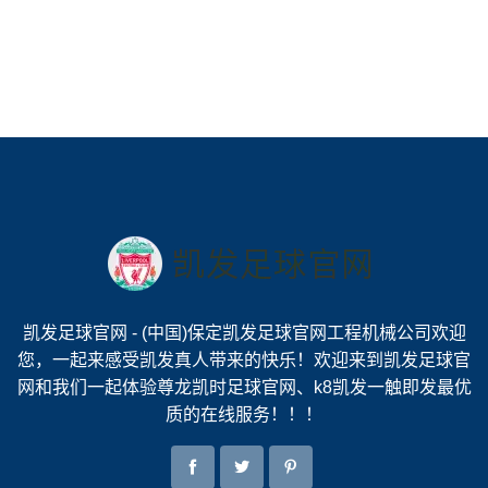
凯发足球官网 - (中国)保定凯发足球官网工程机械公司欢迎
您，一起来感受凯发真人带来的快乐！欢迎来到凯发足球官
网和我们一起体验尊龙凯时足球官网、k8凯发一触即发最优
质的在线服务！！！