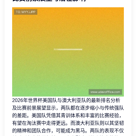
2026年世界杯美国队与澳大利亚队的最新排名分析
及比赛前景展望显示，两队都在逐步缩小与传统强队
的差距。美国队凭借其青训体系和丰富的比赛经验，
有望在淘汰赛中走得更远。而澳大利亚队则以其坚韧
的精神和团队合作，可能成为黑马。两队的表现不仅