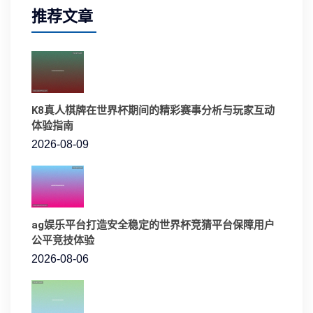
推荐文章
K8真人棋牌在世界杯期间的精彩赛事分析与玩家互动
体验指南
2026-08-09
ag娱乐平台打造安全稳定的世界杯竞猜平台保障用户
公平竞技体验
2026-08-06