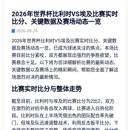
2026年世界杯比利时VS埃及比赛实时
比分、关键数据及赛场动态一览
2026-06-26
2026年世界杯比利时VS埃及比赛实时比分、关键数
据及赛场动态一览，已成为球迷关注的焦点。本场比
赛目前比分紧咬，双方都展现出强烈的争胜欲望，比
赛悬念十足。以下将为您详细解析比赛的最新动态、
关键数据以及赛场上的精彩瞬间，帮助您全面了解这
场激烈对决的最新情况。
比赛实时比分与整体走势
截至目前，比利时与埃及的比赛比分为2比2，双方
在激烈的对抗中各自攻入两球，比赛进入白热化阶
段。比利时队在上半场凭借出色的团队配合率先破
门，但埃及队迅速调整战术，利用反击扳平比分。下