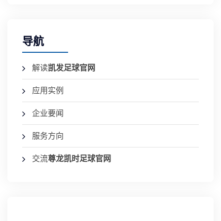
导航
解读
凯发足球官网
应用实例
企业要闻
服务方向
交流
尊龙凯时足球官网