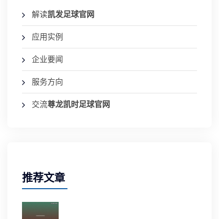
解读
凯发足球官网
应用实例
企业要闻
服务方向
交流
尊龙凯时足球官网
推荐文章