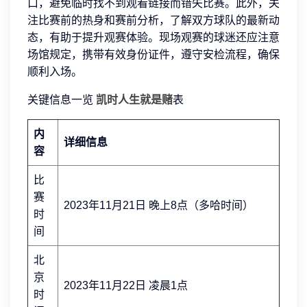
口，避免临时找不到观看链接而错失比赛。此外，关
注比赛前的热身和赛前分析，了解双方球队的最新动
态，有助于提升观赛体验。现场观赛的球迷还应注意
场馆规定，携带有效身份证件，遵守安检流程，确保
顺利入场。
关键信息一览
凯时人生就是赌
表
内
详细信息
容
比
赛
2023年11月21日 晚上8点（多哈时间）
时
间
北
京
2023年11月22日 凌晨1点
时