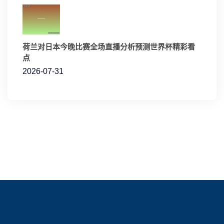
荷兰对日本今晚比赛全场直播分析预测世界杯精彩看
点
2026-07-31