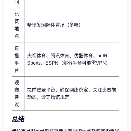
间
比
赛
哈里发国际体育场（多哈）
地
点
直
播
央视体育、腾讯体育、优酷体育、beIN
平
Sports、ESPN（部分平台可能需VPN）
台
观
赛
提前登录平台，确保网络稳定，关注比赛前
建
动态，遵守场馆规定
议
总结