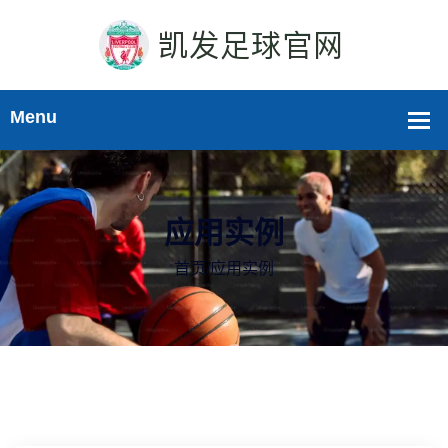
应用实例
首页
/
应用实例