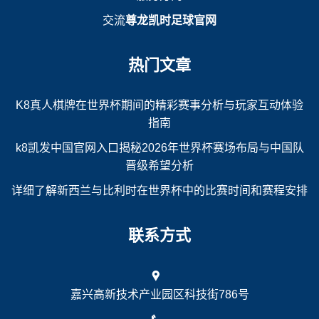
交流
尊龙凯时足球官网
热门文章
K8真人棋牌在世界杯期间的精彩赛事分析与玩家互动体验
指南
k8凯发中国官网入口揭秘2026年世界杯赛场布局与中国队
晋级希望分析
详细了解新西兰与比利时在世界杯中的比赛时间和赛程安排
联系方式
嘉兴高新技术产业园区科技街786号