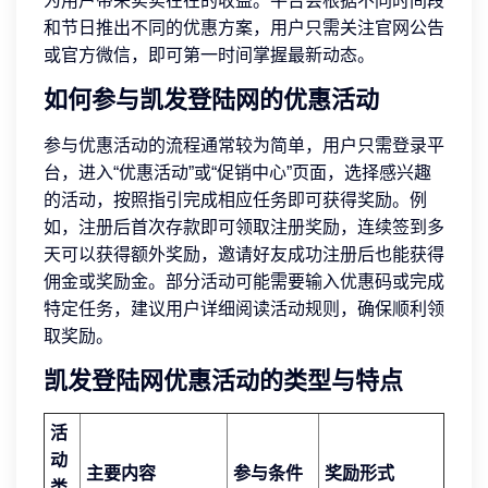
为用户带来实实在在的收益。平台会根据不同时间段
和节日推出不同的优惠方案，用户只需关注官网公告
或官方微信，即可第一时间掌握最新动态。
如何参与凯发登陆网的优惠活动
参与优惠活动的流程通常较为简单，用户只需登录平
台，进入“优惠活动”或“促销中心”页面，选择感兴趣
的活动，按照指引完成相应任务即可获得奖励。例
如，注册后首次存款即可领取注册奖励，连续签到多
天可以获得额外奖励，邀请好友成功注册后也能获得
佣金或奖励金。部分活动可能需要输入优惠码或完成
特定任务，建议用户详细阅读活动规则，确保顺利领
取奖励。
凯发登陆网优惠活动的类型与特点
活
动
主要内容
参与条件
奖励形式
类