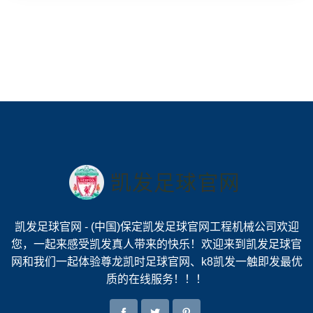
凯发足球官网 - (中国)保定凯发足球官网工程机械公司欢迎
您，一起来感受凯发真人带来的快乐！欢迎来到凯发足球官
网和我们一起体验尊龙凯时足球官网、k8凯发一触即发最优
质的在线服务！！！