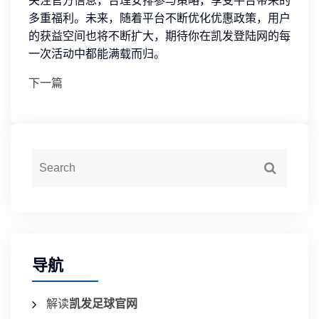
关注官方信息，合理安排参与策略，享受平台带来的
多重福利。未来，随着平台不断优化优惠政策，用户
的获益空间也将不断扩大，期待你在凯发登陆网的每
一次活动中都能满载而归。
下一篇
导航
解读
凯发足球官网