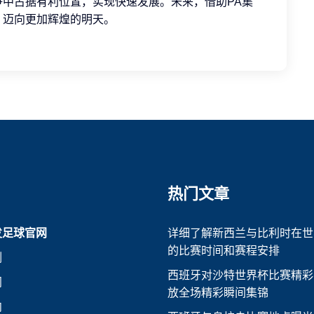
中占据有利位置，实现快速发展。未来，借助PA集
，迈向更加辉煌的明天。
热门文章
发足球官网
详细了解新西兰与比利时在世
的比赛时间和赛程安排
例
西班牙对沙特世界杯比赛精彩
闻
放全场精彩瞬间集锦
向