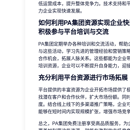
低运营成本，提升整体竞争力。技术支持和
力企业实现快速发展。
如何利用PA集团资源实现企业快
积极参与平台培训与交流
PA集团定期举办各种培训和交流活动，帮助
与这些活动，学习先进的管理经验和营销策
合作机会，拓展人脉关系。这些都能为企业
培训资源，企业可以不断提升自身能力，迎
充分利用平台资源进行市场拓展
平台提供的丰富资源为企业开拓市场提供了极
找潜在客户和合作伙伴，扩大市场份额。同
度。结合线上线下的多渠道推广策略，企业
能够在短时间内实现规模扩张，增强市场竞
总之，PA集团免费注册享受高品质服务，为