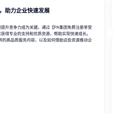
务，助力企业快速发展
提升竞争力成为关键。通过【PA集团免费注册享受
以获得专业的支持和优质资源，帮助实现快速成长。
供的高品质服务内容，以及如何借助这些资源推动企
。