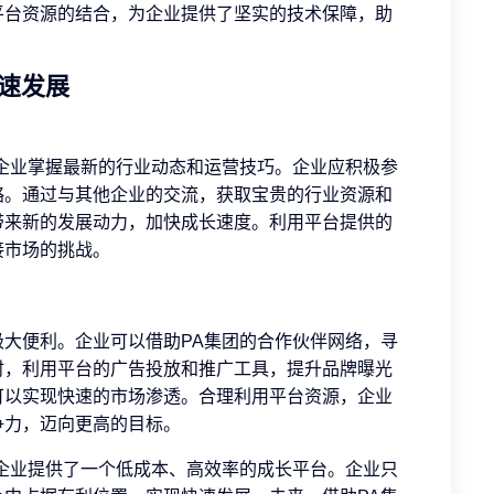
平台资源的结合，为企业提供了坚实的技术保障，助
速发展
企业掌握最新的行业动态和运营技巧。企业应积极参
略。通过与其他企业的交流，获取宝贵的行业资源和
带来新的发展动力，加快成长速度。利用平台提供的
接市场的挑战。
大便利。企业可以借助PA集团的合作伙伴网络，寻
时，利用平台的广告投放和推广工具，提升品牌曝光
可以实现快速的市场渗透。合理利用平台资源，企业
争力，迈向更高的目标。
企业提供了一个低成本、高效率的成长平台。企业只