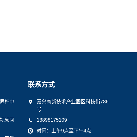
联系方式
界杯中
嘉兴高新技术产业园区科技街786
号
视频回
13898175109
时间：上午9点至下午4点