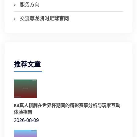
服务方向
交流
尊龙凯时足球官网
推荐文章
K8真人棋牌在世界杯期间的精彩赛事分析与玩家互动
体验指南
2026-08-09