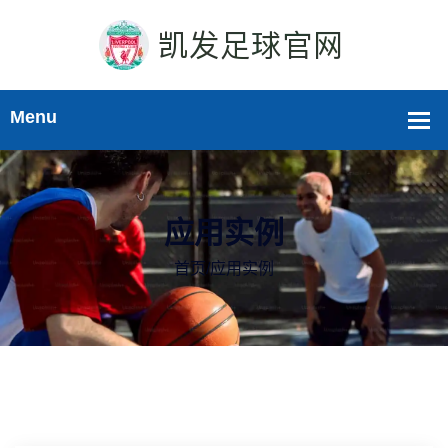
应用实例
首页
/
应用实例