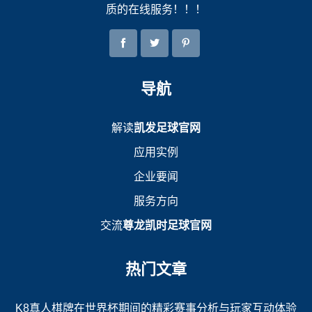
质的在线服务！！！
导航
解读
凯发足球官网
应用实例
企业要闻
服务方向
交流
尊龙凯时足球官网
热门文章
K8真人棋牌在世界杯期间的精彩赛事分析与玩家互动体验