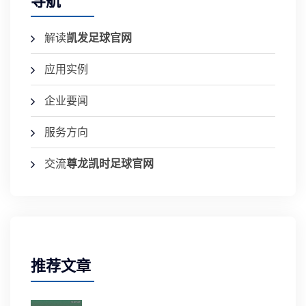
导航
解读
凯发足球官网
应用实例
企业要闻
服务方向
交流
尊龙凯时足球官网
推荐文章