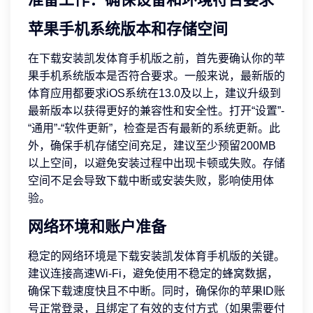
苹果手机系统版本和存储空间
在下载安装凯发体育手机版之前，首先要确认你的苹
果手机系统版本是否符合要求。一般来说，最新版的
体育应用都要求iOS系统在13.0及以上，建议升级到
最新版本以获得更好的兼容性和安全性。打开“设置”-
“通用”-“软件更新”，检查是否有最新的系统更新。此
外，确保手机存储空间充足，建议至少预留200MB
以上空间，以避免安装过程中出现卡顿或失败。存储
空间不足会导致下载中断或安装失败，影响使用体
验。
网络环境和账户准备
稳定的网络环境是下载安装凯发体育手机版的关键。
建议连接高速Wi-Fi，避免使用不稳定的蜂窝数据，
确保下载速度快且不中断。同时，确保你的苹果ID账
号正常登录，且绑定了有效的支付方式（如果需要付