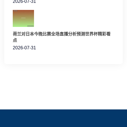
2026-07-31
荷兰对日本今晚比赛全场直播分析预测世界杯精彩看
点
2026-07-31