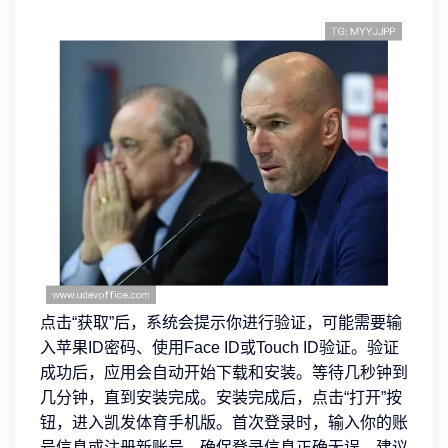
点击“获取”后，系统会提示你进行验证，可能需要输
入苹果ID密码、使用Face ID或Touch ID验证。验证
成功后，应用会自动开始下载和安装。等待几秒钟到
几分钟，直到安装完成。安装完成后，点击“打开”按
钮，进入凯发体育手机版。首次登录时，输入你的账
号信息或注册新账号，确保登录信息正确无误。建议