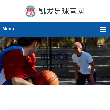
应用实例
首页
/
应用实例