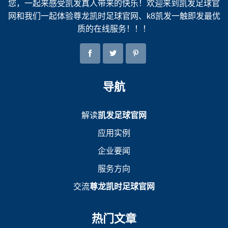
您，一起来感受凯发真人带来的快乐！欢迎来到凯发足球官
网和我们一起体验尊龙凯时足球官网、k8凯发一触即发最优
质的在线服务！！！
导航
解读
凯发足球官网
应用实例
企业要闻
服务方向
交流
尊龙凯时足球官网
热门文章