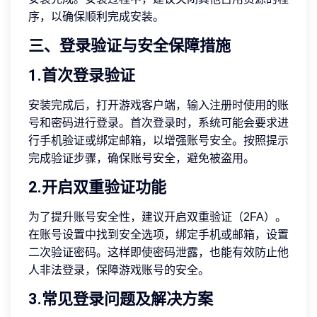
序，以确保顺利完成安装。
三、登录验证与安全保障措施
1.首次登录验证
安装完成后，打开游戏客户端，输入注册时使用的账
号和密码进行登录。首次登录时，系统可能会要求进
行手机验证或绑定邮箱，以增强账号安全。按照提示
完成验证步骤，确保账号安全，避免被盗用。
2.开启双重验证功能
为了提升账号安全性，建议开启双重验证（2FA）。
在账号设置中找到安全选项，绑定手机或邮箱，设置
二次验证密码。这样即使密码泄露，也能有效防止他
人非法登录，保障游戏账号的安全。
3.常见登录问题及解决方案