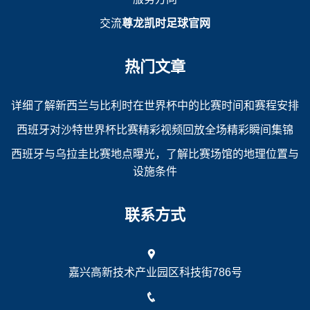
交流
尊龙凯时足球官网
热门文章
详细了解新西兰与比利时在世界杯中的比赛时间和赛程安排
西班牙对沙特世界杯比赛精彩视频回放全场精彩瞬间集锦
西班牙与乌拉圭比赛地点曝光，了解比赛场馆的地理位置与
设施条件
联系方式
嘉兴高新技术产业园区科技街786号