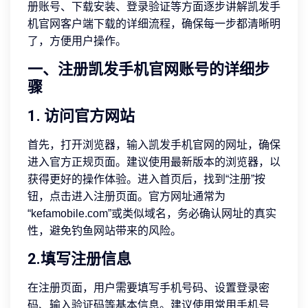
册账号、下载安装、登录验证等方面逐步讲解凯发手
机官网客户端下载的详细流程，确保每一步都清晰明
了，方便用户操作。
一、注册凯发手机官网账号的详细步
骤
1. 访问官方网站
首先，打开浏览器，输入凯发手机官网的网址，确保
进入官方正规页面。建议使用最新版本的浏览器，以
获得更好的操作体验。进入首页后，找到“注册”按
钮，点击进入注册页面。官方网址通常为
“kefamobile.com”或类似域名，务必确认网址的真实
性，避免钓鱼网站带来的风险。
2.填写注册信息
在注册页面，用户需要填写手机号码、设置登录密
码、输入验证码等基本信息。建议使用常用手机号