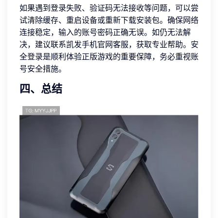
如果遇到登录失败、验证码无法接收等问题，可以尝
试清除缓存、重启设备或重新下载安装包。确保网络
连接稳定，输入的账号密码正确无误。如仍无法解
决，建议联系凯发手机官网客服，获取专业帮助。安
全登录是顺利体验正版游戏的重要保障，务必重视账
号安全措施。
四、总结