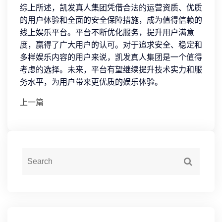
综上所述，凯发真人集团凭借合法的运营资质、优质
的用户体验和全面的安全保障措施，成为值得信赖的
线上娱乐平台。平台不断优化服务，提升用户满意
度，赢得了广大用户的认可。对于追求安全、稳定和
多样娱乐内容的用户来说，凯发真人集团是一个值得
考虑的选择。未来，平台有望继续提升技术实力和服
务水平，为用户带来更优质的娱乐体验。
上一篇