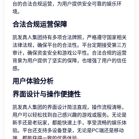
台的合法合规运营，为用户提供安全可靠的娱乐环
境。
合法合规运营保障
凯发真人集团持有多项合法牌照，严格遵守国家相关
法律法规，确保平台的合法性。平台定期接受第三方
审计，确保资金安全和游戏公平性。合法合规的运营
背景为用户提供了坚实的保障，也增强了用户的信任
感。
用户体验分析
界面设计与操作便捷性
凯发真人集团的界面设计简洁直观，操作流程清晰，
用户可以轻松找到自己感兴趣的游戏或服务。无论是
新手还是老玩家，都能快速上手，享受流畅的娱乐体
验。平台还支持多设备登录，无论是PC端还是移动
端，都能获得一致的优质体验。