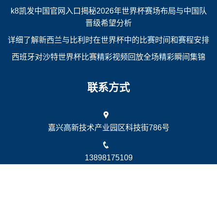
k8凯发中国官网入口揭秘2026年世界杯赛场布局与中国队
晋级希望分析
详细了解新西兰与比利时在世界杯中的比赛时间和赛程安排
西班牙对沙特世界杯比赛精彩视频回放全场精彩瞬间集锦
联系方式
嘉兴高新技术产业园区科技街786号
13898175109
时间：上午9点至下午4点