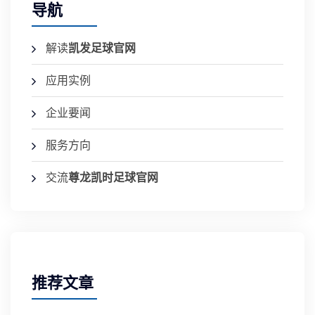
导航
解读
凯发足球官网
应用实例
企业要闻
服务方向
交流
尊龙凯时足球官网
推荐文章