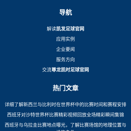
导航
解读
凯发足球官网
应用实例
企业要闻
服务方向
交流
尊龙凯时足球官网
热门文章
详细了解新西兰与比利时在世界杯中的比赛时间和赛程安排
西班牙对沙特世界杯比赛精彩视频回放全场精彩瞬间集锦
西班牙与乌拉圭比赛地点曝光，了解比赛场馆的地理位置与