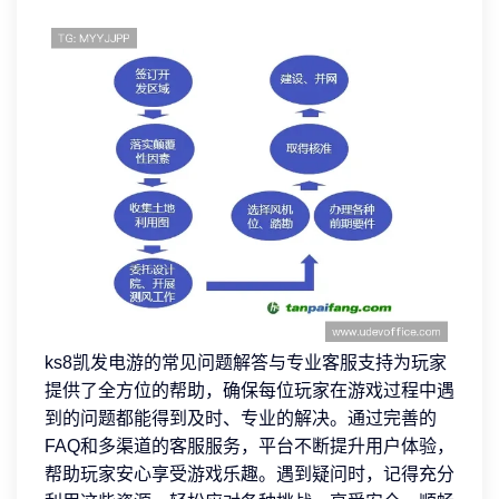
ks8凯发电游的常见问题解答与专业客服支持为玩家
提供了全方位的帮助，确保每位玩家在游戏过程中遇
到的问题都能得到及时、专业的解决。通过完善的
FAQ和多渠道的客服服务，平台不断提升用户体验，
帮助玩家安心享受游戏乐趣。遇到疑问时，记得充分