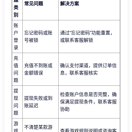
题
常见问题
解决方案
类
别
账
户
忘记密码或账
通过“忘记密码”功能重置，
登
号被锁
或联系客服解锁
录
充
值
充值不到账或
确认支付渠道，提供订单信
问
金额错误
息，联系客服核实
题
提
检查账户信息是否完整，确
现
提现失败或到
保满足提现条件，联系客服
问
账延迟
协助
题
游
不清楚某款游
戏
查看游戏规则说明或咨询客