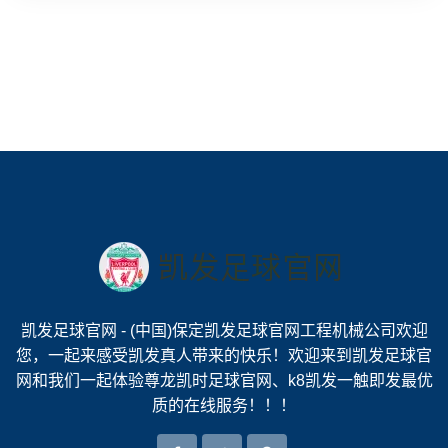
凯发足球官网 - (中国)保定凯发足球官网工程机械公司欢迎
您，一起来感受凯发真人带来的快乐！欢迎来到凯发足球官
网和我们一起体验尊龙凯时足球官网、k8凯发一触即发最优
质的在线服务！！！