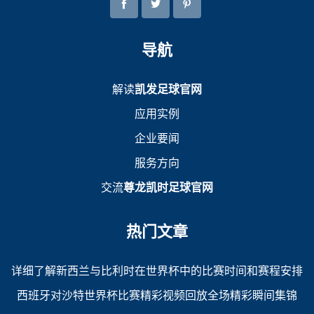
导航
解读
凯发足球官网
应用实例
企业要闻
服务方向
交流
尊龙凯时足球官网
热门文章
详细了解新西兰与比利时在世界杯中的比赛时间和赛程安排
西班牙对沙特世界杯比赛精彩视频回放全场精彩瞬间集锦