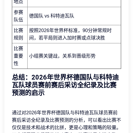
地点
参赛
德国队 vs 科特迪瓦队
队伍
比赛
按照2026年世界杯标准，90分钟常规时
规则
间，若平局则进入加时赛或点球决胜
比赛
重要
小组赛关键战，关系到晋级形势
性
总结：2026年世界杯德国队与科特迪
瓦队球员赛前赛后采访全纪录及比赛
预测的启示
通过对2026年世界杯德国队与科特迪瓦队球员赛前
赛后采访全纪录及比赛预测的分析，可以看出比赛不
仅仅是技术和战术的比拼，更是心理和策略的较量。