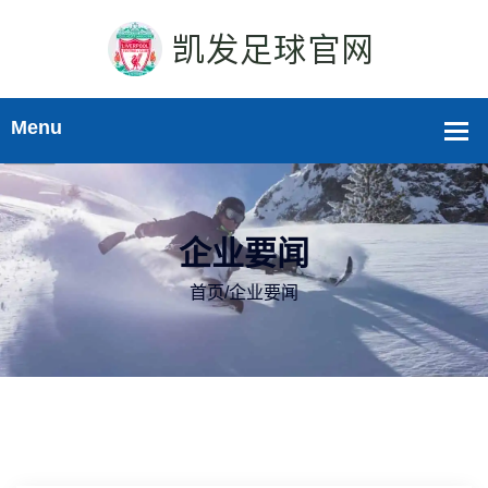
企业要闻
首页
/
企业要闻