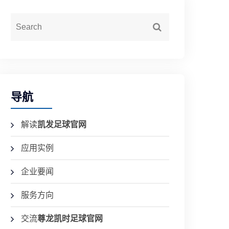
导航
解读
凯发足球官网
应用实例
企业要闻
服务方向
交流
尊龙凯时足球官网