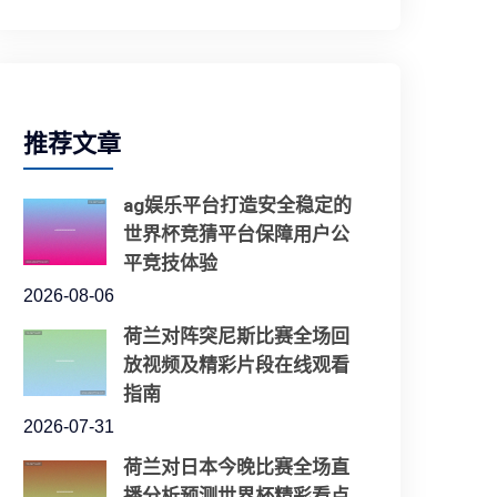
推荐文章
ag娱乐平台打造安全稳定的
世界杯竞猜平台保障用户公
平竞技体验
2026-08-06
荷兰对阵突尼斯比赛全场回
放视频及精彩片段在线观看
指南
2026-07-31
荷兰对日本今晚比赛全场直
播分析预测世界杯精彩看点