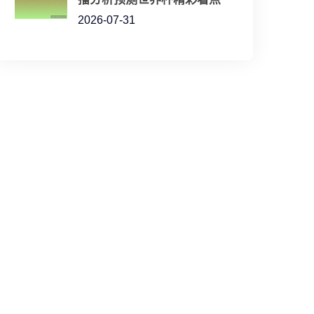
2026-07-31