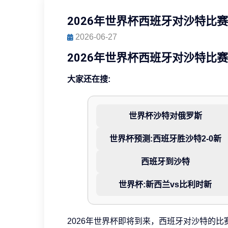
2026年世界杯西班牙对沙特比
2026-06-27
2026年世界杯西班牙对沙特比
大家还在搜:
世界杯沙特对俄罗斯
世界杯预测:西班牙胜沙特2-0新
西班牙到沙特
世界杯:新西兰vs比利时新
2026年世界杯即将到来，西班牙对沙特的