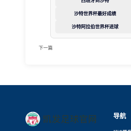
西班牙到沙特
沙特世界杯最好成绩
沙特阿拉伯世界杯进球
下一篇
导航