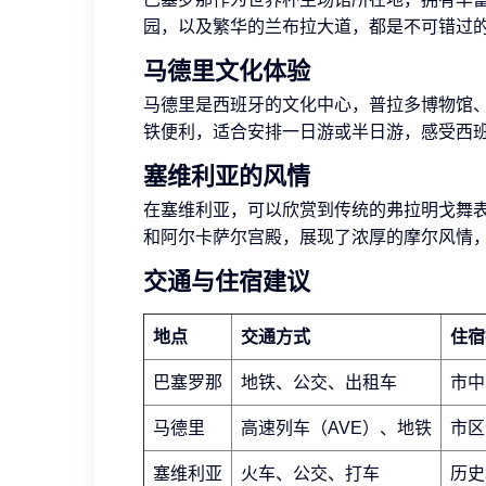
园，以及繁华的兰布拉大道，都是不可错过
马德里文化体验
马德里是西班牙的文化中心，普拉多博物馆
铁便利，适合安排一日游或半日游，感受西
塞维利亚的风情
在塞维利亚，可以欣赏到传统的弗拉明戈舞
和阿尔卡萨尔宫殿，展现了浓厚的摩尔风情
交通与住宿建议
地点
交通方式
住宿
巴塞罗那
地铁、公交、出租车
市中
马德里
高速列车（AVE）、地铁
市区
塞维利亚
火车、公交、打车
历史