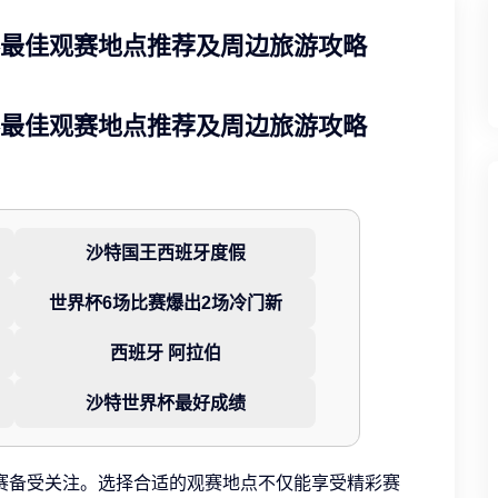
赛最佳观赛地点推荐及周边旅游攻略
赛最佳观赛地点推荐及周边旅游攻略
沙特国王西班牙度假
世界杯6场比赛爆出2场冷门新
西班牙 阿拉伯
沙特世界杯最好成绩
比赛备受关注。选择合适的观赛地点不仅能享受精彩赛