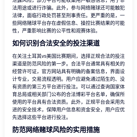
泄露风险，部分平台可能收集用户敏感信息，用于非
法用途或进行诈骗。此外，参与网络赌球还可能触犯
法律，面临行政处罚甚至刑事责任。更严重的是，一
些网络赌球平台存在虚假信息、操控比赛结果的可能
性，严重影响比赛的公平性和观赛体验。
如何识别合法安全的投注渠道
在关注土耳其vs美国比赛期间，选择正规合法的投注
渠道是防范风险的第一步。合法平台通常具有相关的
经营许可证，官方网站具有明确的备案信息，界面设
计专业，交易流程透明。用户应避免通过陌生的、没
有资质的第三方平台进行投注。可以通过查询国家体
育总局或相关部门公布的合法博彩平台名单，确保所
使用的平台具有合法资质。此外，正规平台会采用先
进的安全技术，保障用户信息和资金安全，用户应优
先选择这些平台进行投注。
防范网络赌球风险的实用措施