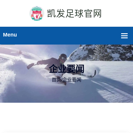
企业要闻
首页
/
企业要闻