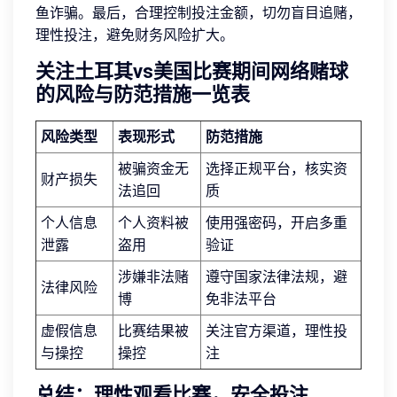
鱼诈骗。最后，合理控制投注金额，切勿盲目追赌，
理性投注，避免财务风险扩大。
关注土耳其vs美国比赛期间网络赌球
的风险与防范措施一览表
风险类型
表现形式
防范措施
被骗资金无
选择正规平台，核实资
财产损失
法追回
质
个人信息
个人资料被
使用强密码，开启多重
泄露
盗用
验证
涉嫌非法赌
遵守国家法律法规，避
法律风险
博
免非法平台
虚假信息
比赛结果被
关注官方渠道，理性投
与操控
操控
注
总结：理性观看比赛，安全投注