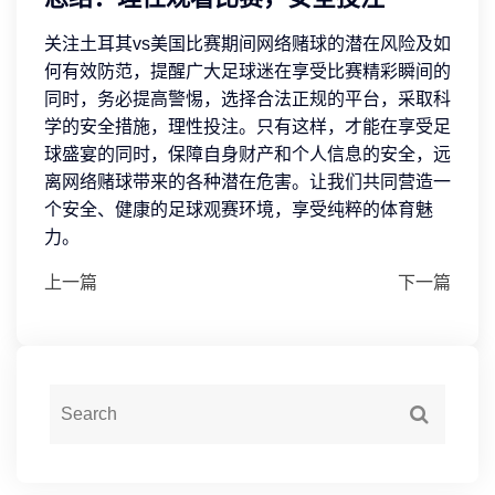
关注土耳其vs美国比赛期间网络赌球的潜在风险及如
何有效防范，提醒广大足球迷在享受比赛精彩瞬间的
同时，务必提高警惕，选择合法正规的平台，采取科
学的安全措施，理性投注。只有这样，才能在享受足
球盛宴的同时，保障自身财产和个人信息的安全，远
离网络赌球带来的各种潜在危害。让我们共同营造一
个安全、健康的足球观赛环境，享受纯粹的体育魅
力。
上一篇
下一篇